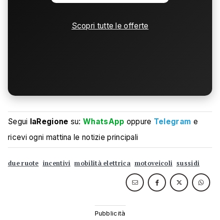
Scopri tutte le offerte
Segui
laRegione
su:
WhatsApp
oppure
Telegram
e
ricevi ogni mattina le notizie principali
due ruote
incentivi
mobilità elettrica
motoveicoli
sussidi