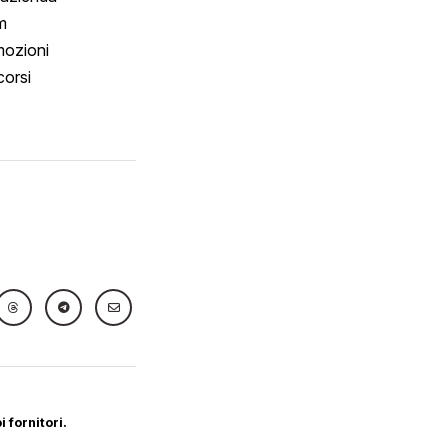
m
ozioni
orsi
 fornitori.