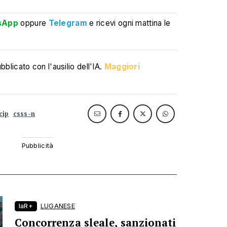
sApp
oppure
Telegram
e ricevi ogni mattina le
blicato con l'ausilio dell'IA.
Maggiori
cip
csss-n
laR+
LUGANESE
Concorrenza sleale, sanzionati