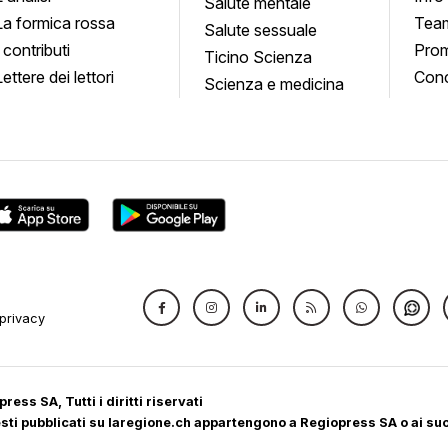
quadro
Salute mentale
La formica rossa
Tea
Salute sessuale
I contributi
Prom
Ticino Scienza
Lettere dei lettori
Conc
Scienza e medicina
privacy
ress SA, Tutti i diritti riservati
 testi pubblicati su laregione.ch appartengono a Regiopress SA o ai suoi