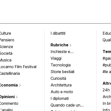
Culture
I dibattiti
Edu
Pensiero
Qual
Rubriche
Scienze
Inchieste e
Tem
Società
approfondimenti
Viaggi
#ga
Musica
Tecnologia
#pub
Locarno Film Festival
Storie bestiali
#le 
Castellinaria
Curiosità
info
Altr
Economia
Architettura
24h
Auto e moto
Opinioni
Arch
I diplomati
Commento
In b
Quando cade un
L'analisi
Info