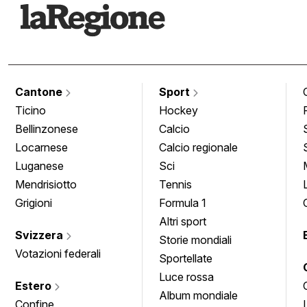
Cantone
Sport
Ticino
Hockey
Bellinzonese
Calcio
Locarnese
Calcio regionale
Luganese
Sci
Mendrisiotto
Tennis
Grigioni
Formula 1
Altri sport
Svizzera
Storie mondiali
Votazioni federali
Sportellate
Luce rossa
Estero
Album mondiale
Confine