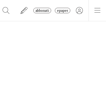
abbonati
epaper