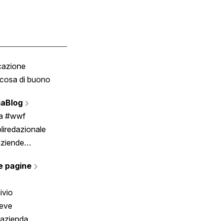
cazione
Tombola
cosa di buono
Fumetto
Vignette
aBlog
Scrivici
ia #wwf
liredazionale
aziende
rmano
e pagine
ivio
reve
 azienda