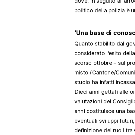
dove, in seguito all’arr
politico della polizia è u
‘Una base di conos
Quanto stabilito dal go
considerato l’esito dell
scorso ottobre – sul pr
misto (Cantone/Comuni)
studio ha infatti incass
Dieci anni gettati alle o
valutazioni del Consiglio
anni costituisce una ba
eventuali sviluppi futuri
definizione dei ruoli tr