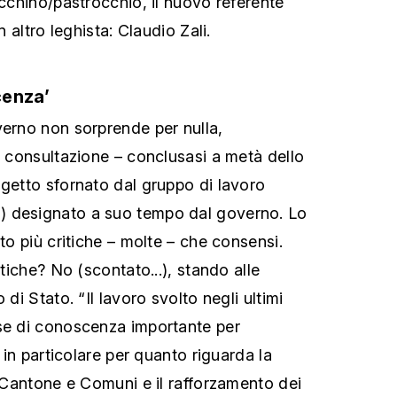
occhino/pastrocchio, il nuovo referente
n altro leghista: Claudio Zali.
cenza’
verno non sorprende per nulla,
a consultazione – conclusasi a metà dello
ogetto sfornato dal gruppo di lavoro
 designato a suo tempo dal governo. Lo
ato più critiche – molte – che consensi.
rtiche? No (scontato...), stando alle
 di Stato. “Il lavoro svolto negli ultimi
se di conoscenza importante per
, in particolare per quanto riguarda la
a Cantone e Comuni e il rafforzamento dei