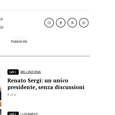
to
to
laR+
BELLINZONA
Renato Sergi: un unico
presidente, senza discussioni
8 ore
laR+
LUGANESE