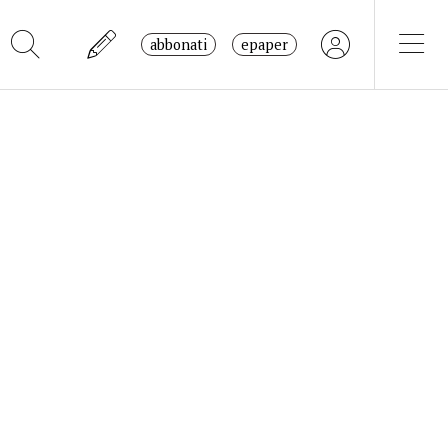
abbonati
epaper