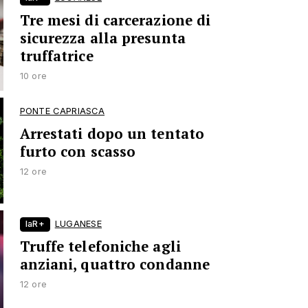
Tre mesi di carcerazione di
sicurezza alla presunta
truffatrice
10 ore
PONTE CAPRIASCA
Arrestati dopo un tentato
furto con scasso
12 ore
laR+
LUGANESE
Truffe telefoniche agli
anziani, quattro condanne
12 ore