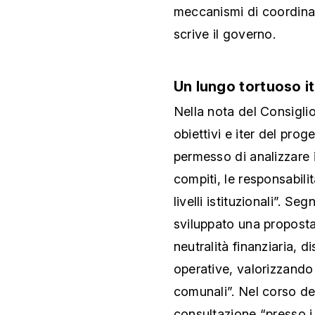
meccanismi di coordinam
scrive il governo.
Un lungo tortuoso i
Nella nota del Consigli
obiettivi e iter del prog
permesso di analizzare 
compiti, le responsabili
livelli istituzionali”. S
sviluppato una proposta 
neutralità finanziaria, d
operative, valorizzando i
comunali”. Nel corso del
consultazione “presso i C