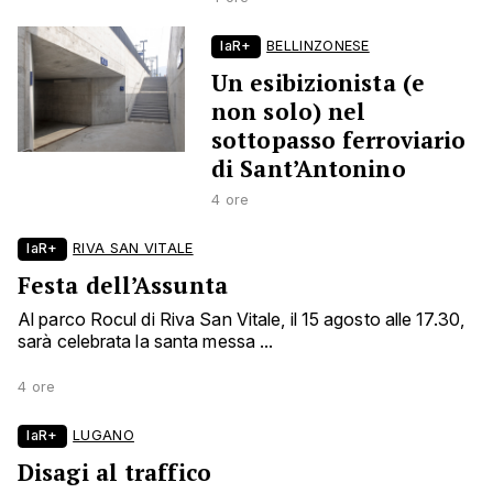
laR+
BELLINZONESE
Un esibizionista (e
non solo) nel
sottopasso ferroviario
di Sant’Antonino
4 ore
laR+
RIVA SAN VITALE
Festa dell’Assunta
Al parco Rocul di Riva San Vitale, il 15 agosto alle 17.30,
sarà celebrata la santa messa ...
4 ore
laR+
LUGANO
Disagi al traffico