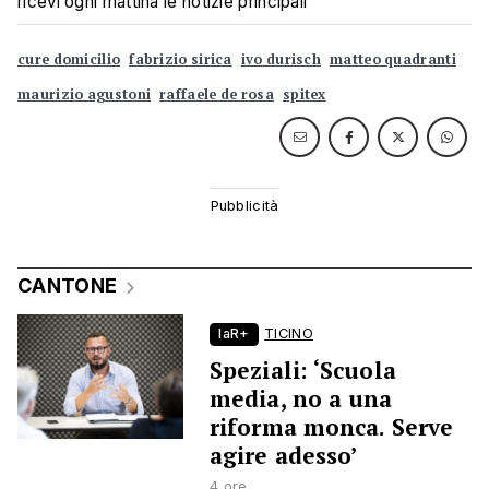
ricevi ogni mattina le notizie principali
cure domicilio
fabrizio sirica
ivo durisch
matteo quadranti
maurizio agustoni
raffaele de rosa
spitex
CANTONE
laR+
TICINO
Speziali: ‘Scuola
media, no a una
riforma monca. Serve
agire adesso’
4 ore