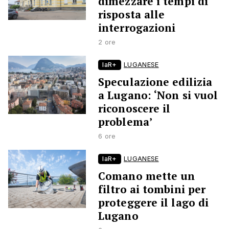
dimezzare i tempi di
risposta alle
interrogazioni
2 ore
laR+
LUGANESE
Speculazione edilizia
a Lugano: ‘Non si vuol
riconoscere il
problema’
6 ore
laR+
LUGANESE
Comano mette un
filtro ai tombini per
proteggere il lago di
Lugano