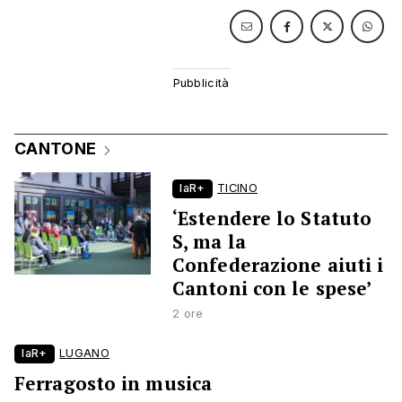
CANTONE
laR+
TICINO
‘Estendere lo Statuto
S, ma la
Confederazione aiuti i
Cantoni con le spese’
2 ore
laR+
LUGANO
Ferragosto in musica