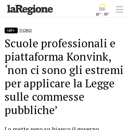
21° - 35°
laR+
TICINO
Scuole professionali e
piattaforma Konvink,
‘non ci sono gli estremi
per applicare la Legge
sulle commesse
pubbliche’
Lo mette nero su bianco il governo