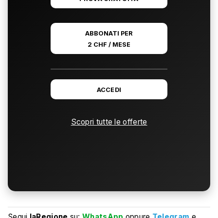
ABBONATI PER
2 CHF / MESE
ACCEDI
Scopri tutte le offerte
Segui
laRegione
su:
WhatsApp
oppure
Telegram
e