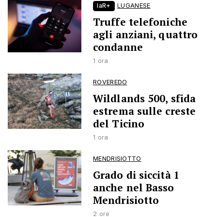
laR+
LUGANESE
Truffe telefoniche
agli anziani, quattro
condanne
1 ora
ROVEREDO
Wildlands 500, sfida
estrema sulle creste
del Ticino
1 ora
MENDRISIOTTO
Grado di siccità 1
anche nel Basso
Mendrisiotto
2 ore