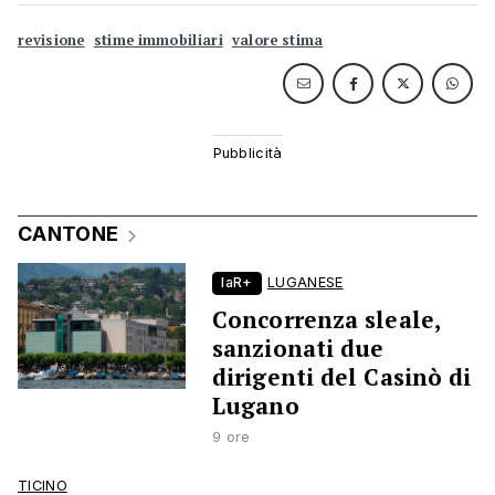
revisione
stime immobiliari
valore stima
CANTONE
laR+
LUGANESE
Concorrenza sleale,
sanzionati due
dirigenti del Casinò di
Lugano
9 ore
TICINO