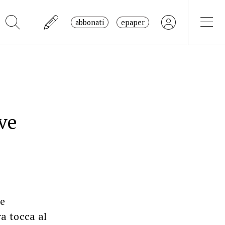
abbonati
epaper
ve
e
ra tocca al