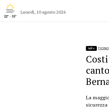
Lunedì, 10 agosto 2026
22° - 35°
laR+
TICINO
Costi
canto
Bern
La maggio
sicurezza 