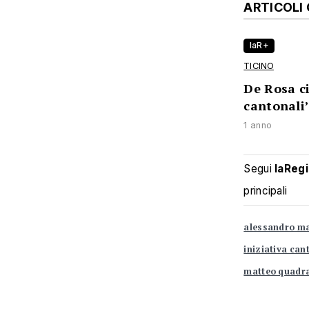
ARTICOLI
laR+
TICINO
De Rosa ci
cantonali
1 anno
Segui
laReg
principali
alessandro m
iniziativa can
matteo quadra