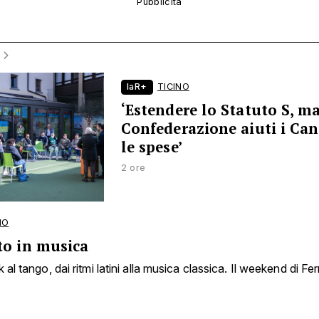
laR+
TICINO
‘Estendere lo Statuto S, ma
Confederazione aiuti i Ca
le spese’
2 ore
NO
to in musica
 al tango, dai ritmi latini alla musica classica. Il weekend di Fe