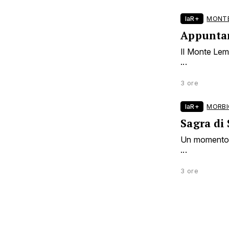
laR+
MONTE
Appuntam
Il Monte Lema
...
3 ore
laR+
MORBI
Sagra di
Un momento di
...
3 ore