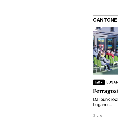
CANTONE
laR+
LUGA
Ferragos
Dal punk rock
Lugano ...
3 ore