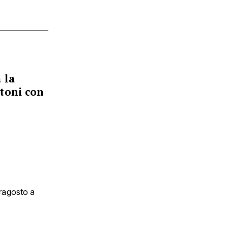
 la
ntoni con
rragosto a