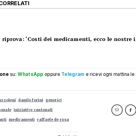
 CORRELATI
 riprova: ‘Costi dei medicamenti, ecco le nostre i
’
ione
su:
WhatsApp
oppure
Telegram
e ricevi ogni mattina le
azzoleni
danilo forini
generici
tonale
iniziative cantonali
nti
medicamenti
raffaele de rosa