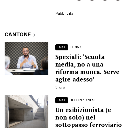
CANTONE
laR+
TICINO
Speziali: ‘Scuola
media, no a una
riforma monca. Serve
agire adesso’
5 ore
laR+
BELLINZONESE
Un esibizionista (e
non solo) nel
sottopasso ferroviario