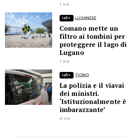
1 ora
laR+
LUGANESE
Comano mette un
filtro ai tombini per
proteggere il lago di
Lugano
1 ora
laR+
TICINO
La polizia e il viavai
dei ministri.
‘Istituzionalmente è
imbarazzante’
4 ore