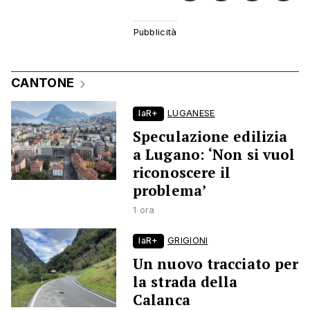
CANTONE
laR+
LUGANESE
Speculazione edilizia
a Lugano: ‘Non si vuol
riconoscere il
problema’
1 ora
laR+
GRIGIONI
Un nuovo tracciato per
la strada della
Calanca