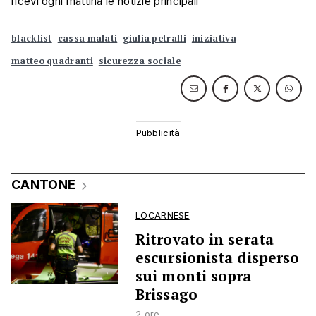
ricevi ogni mattina le notizie principali
blacklist
cassa malati
giulia petralli
iniziativa
matteo quadranti
sicurezza sociale
CANTONE
LOCARNESE
Ritrovato in serata
escursionista disperso
sui monti sopra
Brissago
2 ore