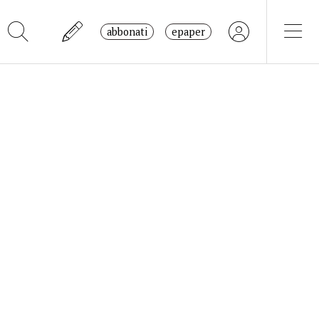
abbonati
epaper