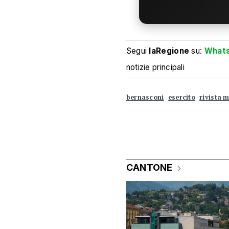
Segui
laRegione
su:
What
notizie principali
bernasconi
esercito
rivista m
CANTONE