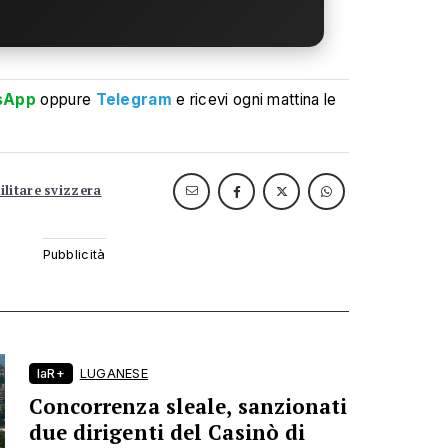
sApp
oppure
Telegram
e ricevi ogni mattina le
ilitare svizzera
laR+
LUGANESE
Concorrenza sleale, sanzionati
due dirigenti del Casinò di