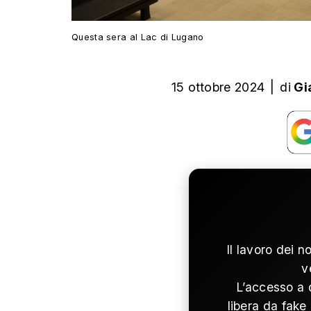
Questa sera al Lac di Lugano
15 ottobre 2024
|
di
Gi
Il lavoro dei n
v
L’accesso a 
libera da fake 