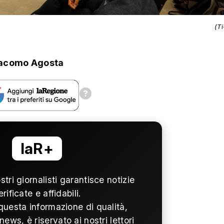
(T
acomo Agosta
laR+
ostri giornalisti garantisce notizie
erificate e affidabili.
questa informazione di qualità,
news, è riservato ai nostri lettori