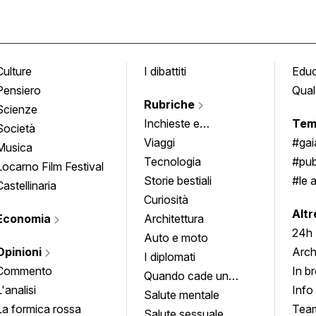
Culture
I dibattiti
Edu
Pensiero
Qual
Rubriche
Scienze
Inchieste e
Tem
Società
approfondimenti
Viaggi
#ga
Musica
Tecnologia
#pub
Locarno Film Festival
Storie bestiali
#le 
Castellinaria
Curiosità
info
Altr
Economia
Architettura
24h
Auto e moto
Opinioni
Arch
I diplomati
Commento
In b
Quando cade un
L'analisi
Info
quadro
Salute mentale
La formica rossa
Tea
Salute sessuale