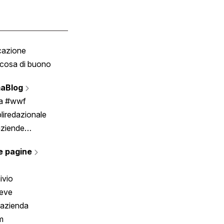
cazione
Tombola
cosa di buono
Fumetto
Vignette
aBlog
Scrivici
ia #wwf
liredazionale
aziende
rmano
e pagine
ivio
reve
 azienda
m