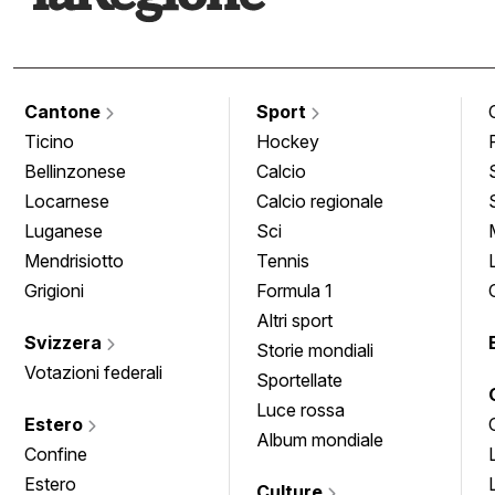
Cantone
Sport
Ticino
Hockey
Bellinzonese
Calcio
Locarnese
Calcio regionale
Luganese
Sci
Mendrisiotto
Tennis
Grigioni
Formula 1
Altri sport
Svizzera
Storie mondiali
Votazioni federali
Sportellate
Luce rossa
Estero
Album mondiale
Confine
Estero
Culture