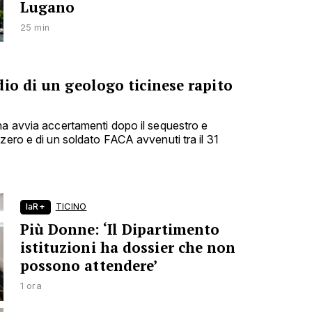
Lugano
25 min
io di un geologo ticinese rapito
na avvia accertamenti dopo il sequestro e
zero e di un soldato FACA avvenuti tra il 31
laR+
TICINO
Più Donne: ‘Il Dipartimento
istituzioni ha dossier che non
possono attendere’
1 ora