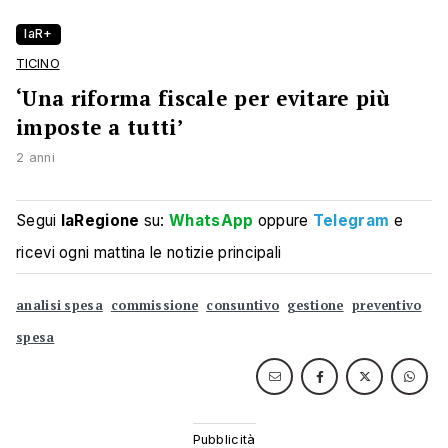
laR+
TICINO
‘Una riforma fiscale per evitare più
imposte a tutti’
2 anni
Segui
laRegione
su:
WhatsApp
oppure
Telegram
e
ricevi ogni mattina le notizie principali
analisi spesa
commissione
consuntivo
gestione
preventivo
spesa