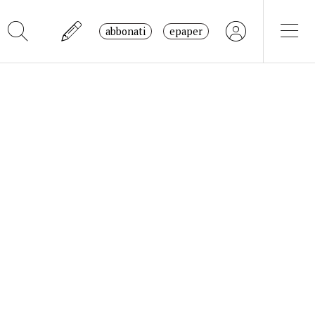
abbonati
epaper