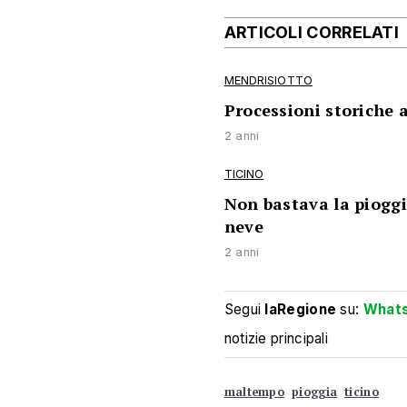
ARTICOLI CORRELATI
MENDRISIOTTO
Processioni storiche 
2 anni
TICINO
Non bastava la piogg
neve
2 anni
Segui
laRegione
su:
What
notizie principali
maltempo
pioggia
ticino