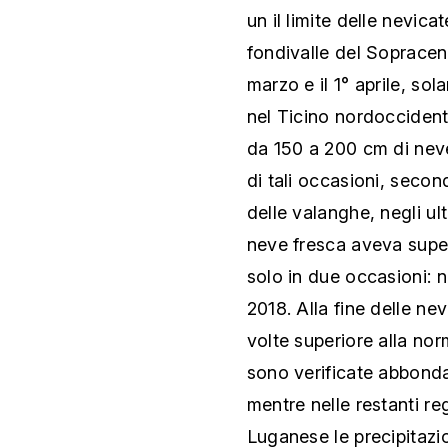
un il limite delle nevica
fondivalle del Sopracene
marzo e il 1° aprile, so
nel Ticino nordoccident
da 150 a 200 cm di neve
di tali occasioni, second
delle valanghe, negli ul
neve fresca aveva super
solo in due occasioni: 
2018. Alla fine delle ne
volte superiore alla nor
sono verificate abbonda
mentre nelle restanti re
Luganese le precipitazi