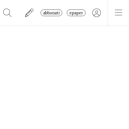
abbonati
epaper