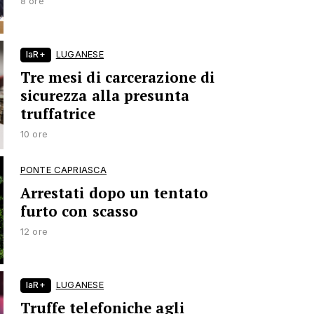
8 ore
laR+
LUGANESE
Tre mesi di carcerazione di
sicurezza alla presunta
truffatrice
10 ore
PONTE CAPRIASCA
Arrestati dopo un tentato
furto con scasso
12 ore
laR+
LUGANESE
Truffe telefoniche agli