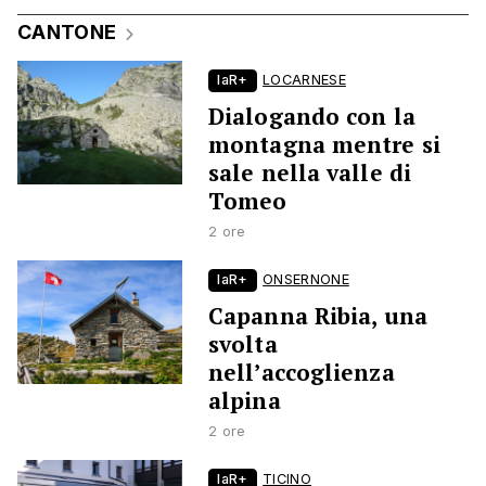
CANTONE
laR+
LOCARNESE
Dialogando con la
montagna mentre si
sale nella valle di
Tomeo
2 ore
laR+
ONSERNONE
Capanna Ribia, una
svolta
nell’accoglienza
alpina
2 ore
laR+
TICINO