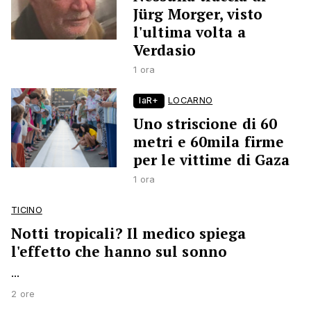
Jürg Morger, visto
l'ultima volta a
Verdasio
1 ora
laR+
LOCARNO
Uno striscione di 60
metri e 60mila firme
per le vittime di Gaza
1 ora
TICINO
Notti tropicali? Il medico spiega
l'effetto che hanno sul sonno
...
2 ore