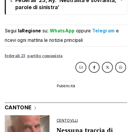
Federali ’23, Ay: ‘Neutralità e sovranità,
1.
parole di sinistra’
Segui
laRegione
su:
WhatsApp
oppure
Telegram
e
ricevi ogni mattina le notizie principali
federali 23
partito comunista
CANTONE
CENTOVLLI
Nessuna traccia di