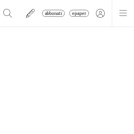
abbonati
epaper