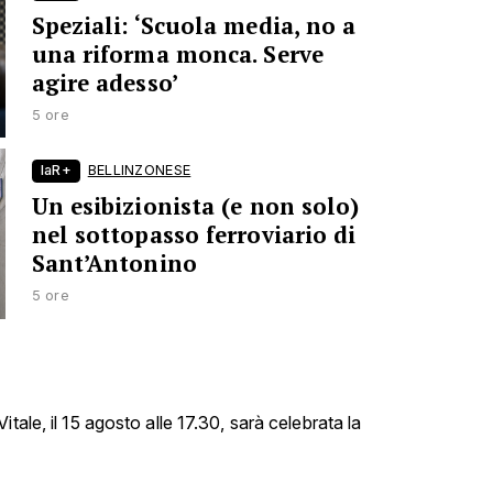
Speziali: ‘Scuola media, no a
una riforma monca. Serve
agire adesso’
5 ore
laR+
BELLINZONESE
Un esibizionista (e non solo)
nel sottopasso ferroviario di
Sant’Antonino
5 ore
tale, il 15 agosto alle 17.30, sarà celebrata la