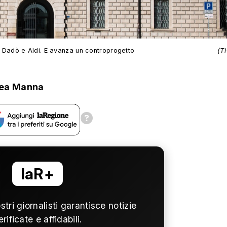
 di Dadò e Aldi. E avanza un controprogetto
(T
ea Manna
laR+
ostri giornalisti garantisce notizie
erificate e affidabili.