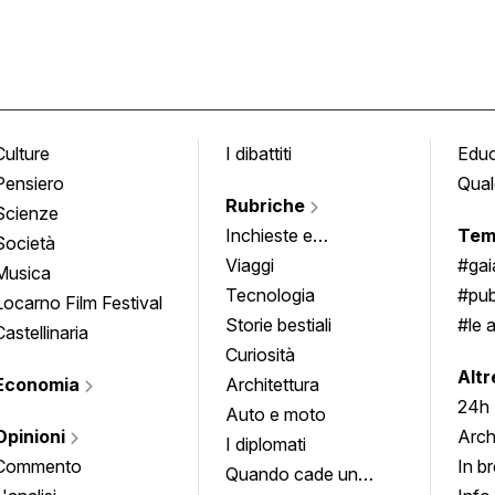
Culture
I dibattiti
Edu
Pensiero
Qual
Rubriche
Scienze
Inchieste e
Tem
Società
approfondimenti
Viaggi
#ga
Musica
Tecnologia
#pub
Locarno Film Festival
Storie bestiali
#le 
Castellinaria
Curiosità
info
Altr
Economia
Architettura
24h
Auto e moto
Opinioni
Arch
I diplomati
Commento
In b
Quando cade un