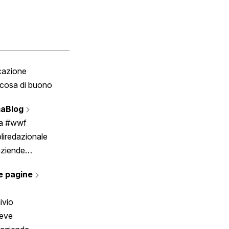
cazione
Tombola
cosa di buono
Fumetto
Vignette
aBlog
Scrivici
ia #wwf
liredazionale
aziende
rmano
e pagine
ivio
reve