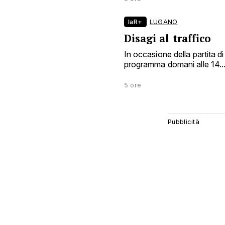
laR+
LUGANO
Disagi al traffico
In occasione della partita d
programma domani alle 14..
5 ore