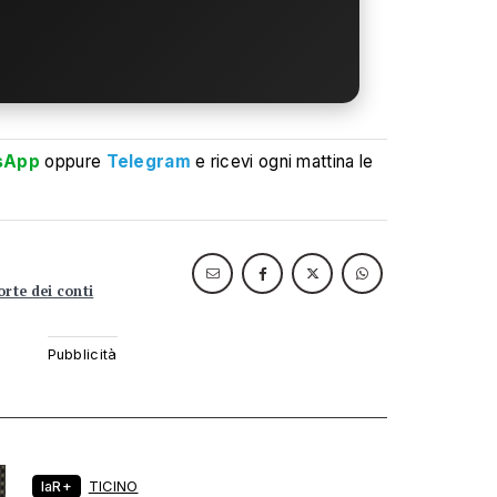
sApp
oppure
Telegram
e ricevi ogni mattina le
orte dei conti
laR+
TICINO