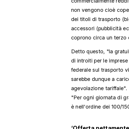
commercialmente redditiz
non vengono cioè copert
dei titoli di trasporto (b
accessori (pubblicità ecc.
coprono circa un terzo 
Detto questo, "la gratu
di introiti per le impre
federale sul trasporto v
sarebbe dunque a caric
agevolazione tariffale". 
"Per ogni giornata di gra
è nell'ordine dei 100/15
‘Offerta nettamente