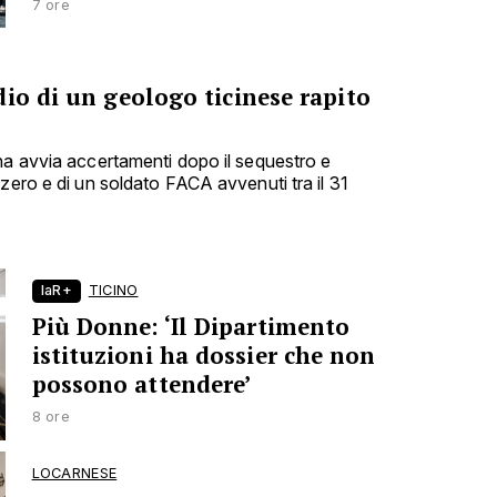
7 ore
io di un geologo ticinese rapito
na avvia accertamenti dopo il sequestro e
zero e di un soldato FACA avvenuti tra il 31
laR+
TICINO
Più Donne: ‘Il Dipartimento
istituzioni ha dossier che non
possono attendere’
8 ore
LOCARNESE