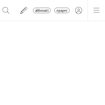
abbonati
epaper