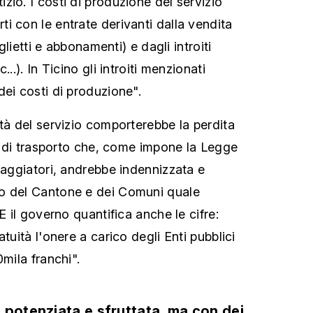
io. I costi di produzione del servizio
i con le entrate derivanti dalla vendita
iglietti e abbonamenti) e dagli introiti
..). In Ticino gli introiti menzionati
dei costi di produzione".
ità del servizio comporterebbe la perdita
se di trasporto che, come impone la Legge
iaggiatori, andrebbe indennizzata e
o del Cantone e dei Comuni quale
E il governo quantifica anche le cifre:
tuità l'onere a carico degli Enti pubblici
0mila franchi".
 potenziata e sfruttata, ma con dei