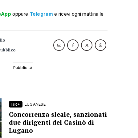
sApp
oppure
Telegram
e ricevi ogni mattina le
lio
pubblico
laR+
LUGANESE
Concorrenza sleale, sanzionati
due dirigenti del Casinò di
Lugano