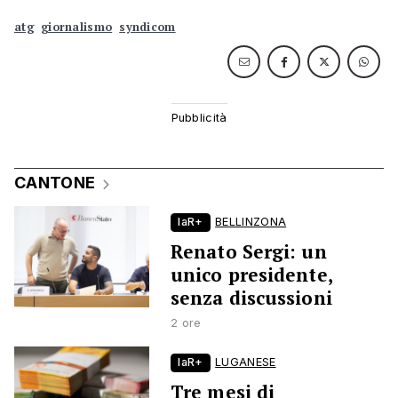
atg
giornalismo
syndicom
CANTONE
laR+
BELLINZONA
Renato Sergi: un
unico presidente,
senza discussioni
2 ore
laR+
LUGANESE
Tre mesi di