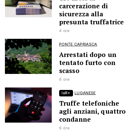
carcerazione di
sicurezza alla
presunta truffatrice
4 ore
PONTE CAPRIASCA
Arrestati dopo un
tentato furto con
scasso
6 ore
laR+
LUGANESE
Truffe telefoniche
agli anziani, quattro
condanne
6 ore