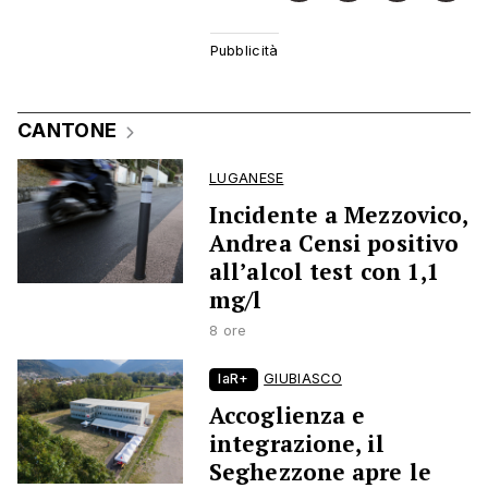
CANTONE
LUGANESE
Incidente a Mezzovico,
Andrea Censi positivo
all’alcol test con 1,1
mg/l
8 ore
laR+
GIUBIASCO
Accoglienza e
integrazione, il
Seghezzone apre le