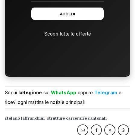
ACCEDI
Scopri tutte le offerte
Segui
laRegione
su:
WhatsApp
oppure
Telegram
e
ricevi ogni mattina le notizie principali
stefano laffranchini
strutture carcerarie cantonali