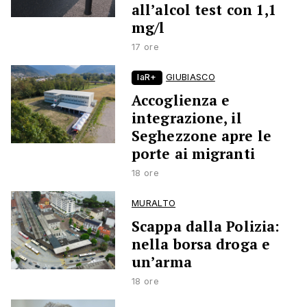
all’alcol test con 1,1
mg/l
17 ore
laR+
GIUBIASCO
Accoglienza e
integrazione, il
Seghezzone apre le
porte ai migranti
18 ore
MURALTO
Scappa dalla Polizia:
nella borsa droga e
un’arma
18 ore