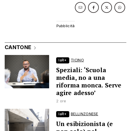
CANTONE
laR+
TICINO
Speziali: ‘Scuola
media, no a una
riforma monca. Serve
agire adesso’
2 ore
laR+
BELLINZONESE
Un esibizionista (e