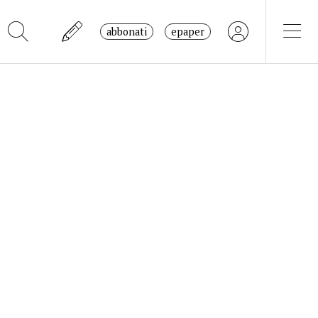
abbonati
epaper