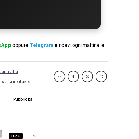
sApp
oppure
Telegram
e ricevi ogni mattina le
domicilio
stefano dozio
laR+
TICINO