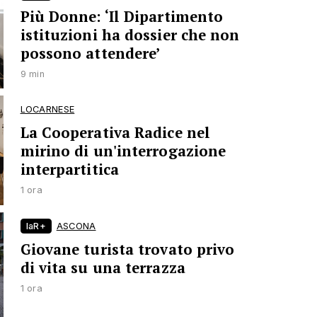
Più Donne: ‘Il Dipartimento
istituzioni ha dossier che non
possono attendere’
9 min
LOCARNESE
La Cooperativa Radice nel
mirino di un'interrogazione
interpartitica
1 ora
laR+
ASCONA
Giovane turista trovato privo
di vita su una terrazza
1 ora