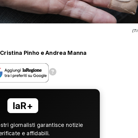
(T
Cristina Pinho
e
Andrea Manna
laR+
ostri giornalisti garantisce notizie
erificate e affidabili.