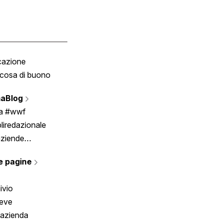
cazione
Tombola
cosa di buono
Fumetto
Vignette
aBlog
Scrivici
ia #wwf
liredazionale
aziende
rmano
e pagine
ivio
reve
 azienda