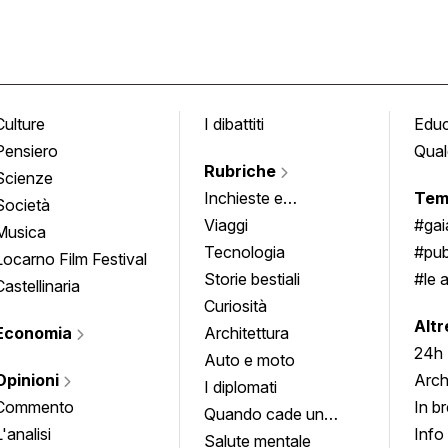
Culture
I dibattiti
Edu
Pensiero
Qual
Rubriche
Scienze
Inchieste e
Tem
Società
approfondimenti
Viaggi
#ga
Musica
Tecnologia
#pub
Locarno Film Festival
Storie bestiali
#le 
Castellinaria
Curiosità
info
Altr
Economia
Architettura
24h
Auto e moto
Opinioni
Arch
I diplomati
Commento
In b
Quando cade un
L'analisi
Info
quadro
Salute mentale