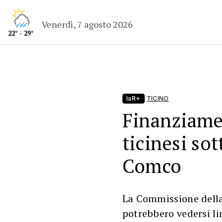
Venerdì, 7 agosto 2026
22° - 29°
laR+
TICINO
Finanziame
ticinesi sot
Comco
La Commissione della
potrebbero vedersi li