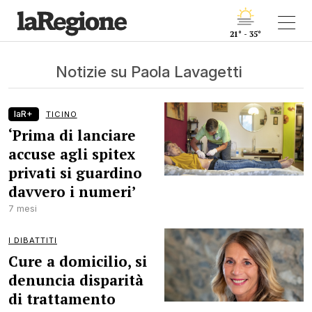
21° - 35°
Notizie su Paola Lavagetti
laR+
TICINO
‘Prima di lanciare
accuse agli spitex
privati si guardino
davvero i numeri’
7 mesi
I DIBATTITI
Cure a domicilio, si
denuncia disparità
di trattamento