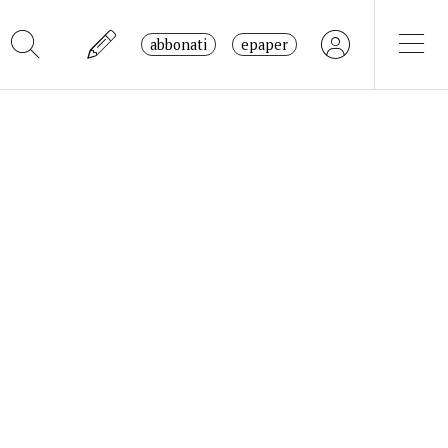
abbonati
epaper