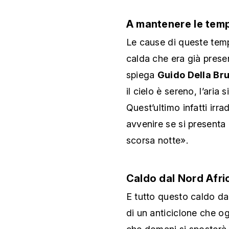
A mantenere le tempe
Le cause di queste tem
calda che era già presen
spiega
Guido Della Br
il cielo è sereno, l’aria 
Quest’ultimo infatti irr
avvenire se si present
scorsa notte».
Caldo dal Nord Afri
E tutto questo caldo d
di un anticiclone che og