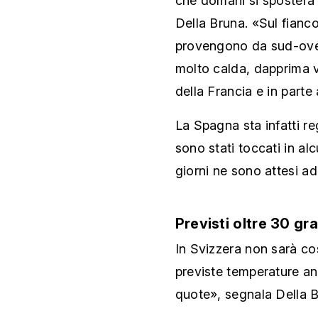
che domani si sposterà 
Della Bruna. «Sul fianco
provengono da sud-oves
molto calda, dapprima ve
della Francia e in parte
La Spagna sta infatti re
sono stati toccati in al
giorni ne sono attesi ad
Previsti oltre 30 gr
In Svizzera non sarà co
previste temperature an
quote», segnala Della B