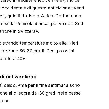
verso il Mediterraneo centrale», indica
 occidentale di questo anticiclone i venti
t, quindi dal Nord Africa. Portano aria
rso la Penisola iberica, poi verso il Sud
 anche in Svizzera».
gistrando temperature molto alte: «Ieri
cune zone 36-37 gradi. Per i prossimi
dirittura 40».
adi nel weekend
sì caldo, «ma per il fine settimana sono
che al di sopra dei 30 gradi nelle basse
runa.