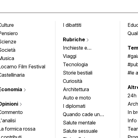
Culture
I dibattiti
Edu
Pensiero
Qual
Rubriche
Scienze
Inchieste e
Tem
Società
approfondimenti
Viaggi
#ga
Musica
Tecnologia
#pub
Locarno Film Festival
Storie bestiali
#le 
Castellinaria
Curiosità
info
Altr
Economia
Architettura
24h
Auto e moto
Opinioni
Arch
I diplomati
Commento
In b
Quando cade un
L'analisi
Info
quadro
Salute mentale
La formica rossa
Tea
Salute sessuale
I contributi
Prom