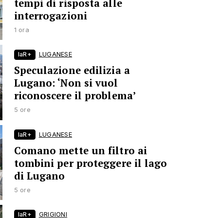
tempi di risposta alle
interrogazioni
1 ora
laR+
LUGANESE
Speculazione edilizia a
Lugano: ‘Non si vuol
riconoscere il problema’
5 ore
laR+
LUGANESE
Comano mette un filtro ai
tombini per proteggere il lago
di Lugano
5 ore
laR+
GRIGIONI