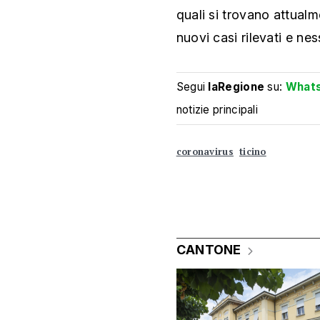
quali si trovano attualme
nuovi casi rilevati e ne
Segui
laRegione
su:
What
notizie principali
coronavirus
ticino
CANTONE