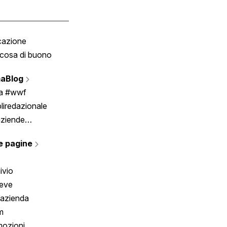
cazione
Tombola
cosa di buono
Fumetto
Vignette
aBlog
Scrivici
ia #wwf
liredazionale
aziende
rmano
e pagine
ivio
reve
 azienda
m
ozioni