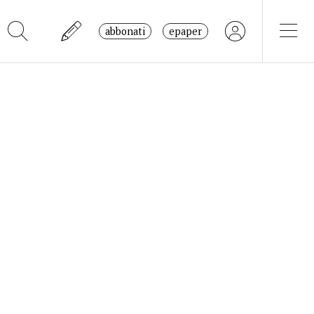
abbonati
epaper