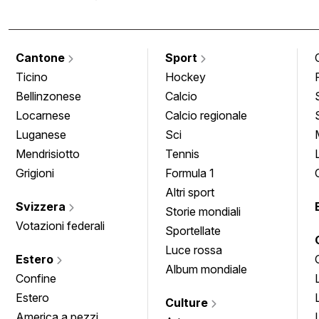
Cantone
Sport
Ticino
Hockey
Bellinzonese
Calcio
Locarnese
Calcio regionale
Luganese
Sci
Mendrisiotto
Tennis
Grigioni
Formula 1
Altri sport
Svizzera
Storie mondiali
Votazioni federali
Sportellate
Luce rossa
Estero
Album mondiale
Confine
Estero
Culture
America a pezzi