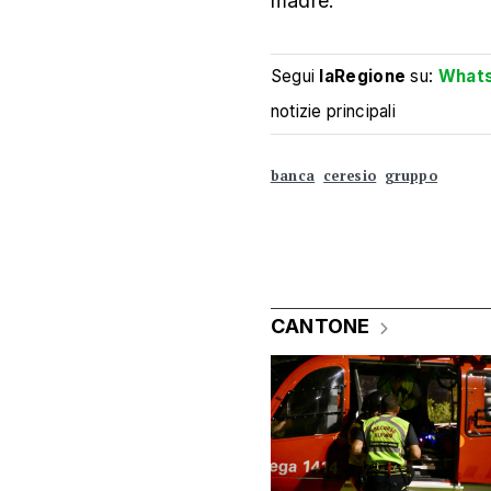
madre.
Segui
laRegione
su:
What
notizie principali
banca
ceresio
gruppo
CANTONE