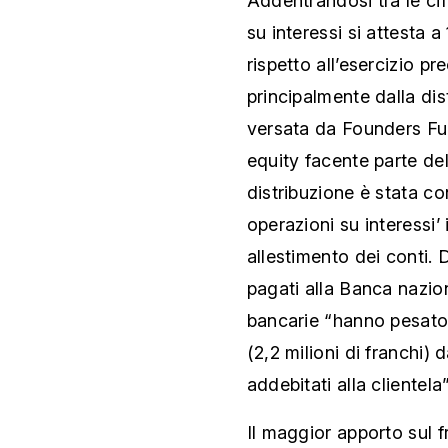
Addentrandosi tra le cifr
su interessi si attesta 
rispetto all’esercizio p
principalmente dalla dist
versata da Founders Fun
equity facente parte dell
distribuzione è stata con
operazioni su interessi’
allestimento dei conti. 
pagati alla Banca nazio
bancarie “hanno pesato 
(2,2 milioni di franchi) 
addebitati alla clientela”
Il maggior apporto sul f