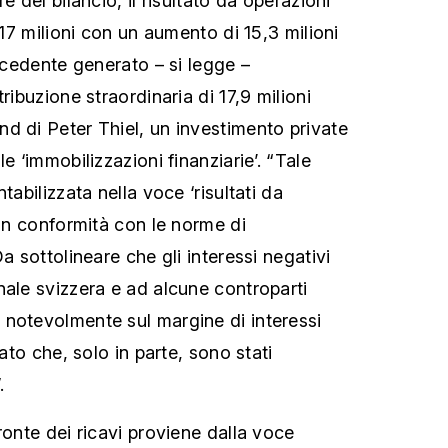
e del bilancio, il risultato da operazioni
a 17 milioni con un aumento di 15,3 milioni
recedente generato – si legge –
ribuzione straordinaria di 17,9 milioni
d di Peter Thiel, un investimento private
e ‘immobilizzazioni finanziarie’. “Tale
tabilizzata nella voce ‘risultati da
 in conformità con le norme di
Da sottolineare che gli interessi negativi
nale svizzera e ad alcune controparti
notevolmente sul margine di interessi
dato che, solo in parte, sono stati
.
ronte dei ricavi proviene dalla voce