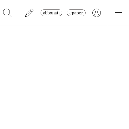
abbonati
epaper