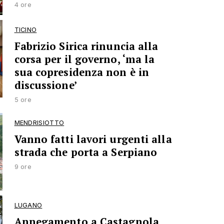
4 ore
TICINO
Fabrizio Sirica rinuncia alla
corsa per il governo, ‘ma la
sua copresidenza non è in
discussione’
5 ore
MENDRISIOTTO
Vanno fatti lavori urgenti alla
strada che porta a Serpiano
9 ore
LUGANO
Annegamento a Castagnola,