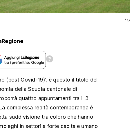
(T
aRegione
o (post Covid-19)’, è questo il titolo del
onomia della Scuola cantonale di
porrà quattro appuntamenti tra il 3
La complessa realtà contemporanea è
etta suddivisione tra coloro che hanno
impieghi in settori a forte capitale umano