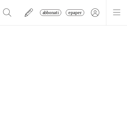
abbonati
epaper