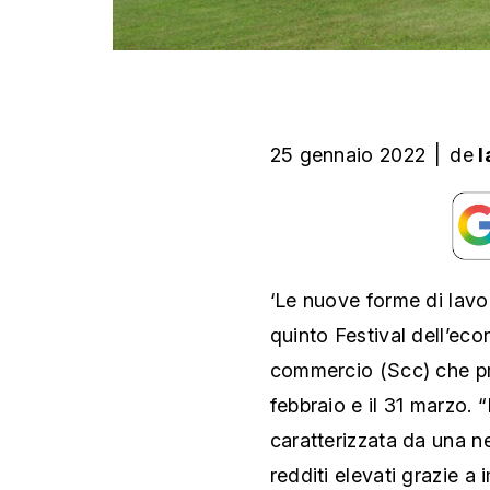
25 gennaio 2022
|
de
l
‘Le nuove forme di lavor
quinto Festival dell’ec
commercio (Scc) che pro
febbraio e il 31 marzo.
“
caratterizzata da una n
redditi elevati grazie a 