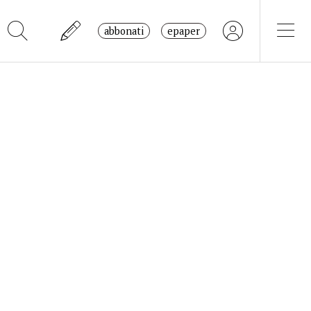
abbonati
epaper