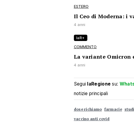
ESTERO
Il Ceo di Moderna: i 
4 anni
laR+
COMMENTO
La variante Omicron e
4 anni
Segui
laRegione
su:
What
notizie principali
dose richiamo
farmacie
stud
vaccino anti covid