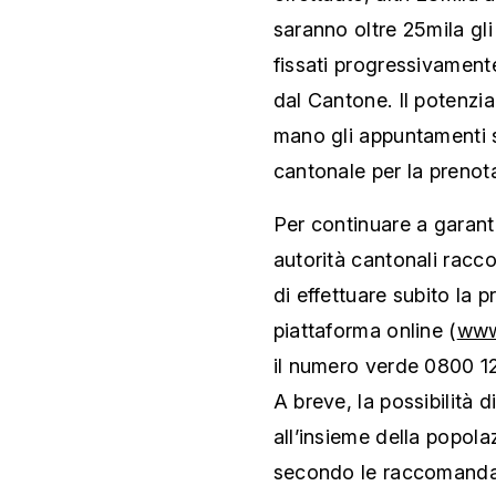
saranno oltre 25mila gl
fissati progressivamente
dal Cantone. Il potenzi
mano gli appuntamenti s
cantonale per la prenot
Per continuare a garanti
autorità cantonali rac
di effettuare subito la 
piattaforma online (
www
il numero verde 0800 128 
A breve, la possibilità d
all’insieme della popola
secondo le raccomandaz