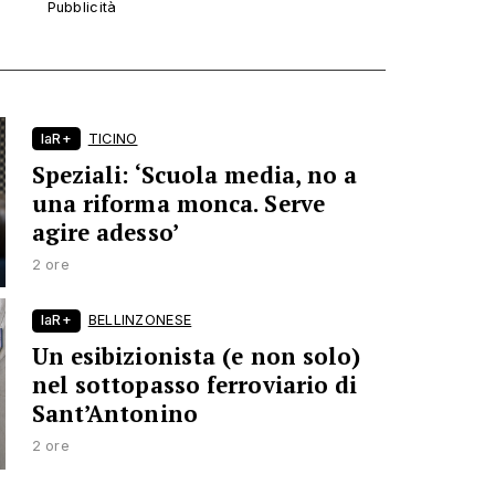
laR+
TICINO
Speziali: ‘Scuola media, no a
una riforma monca. Serve
agire adesso’
2 ore
laR+
BELLINZONESE
Un esibizionista (e non solo)
nel sottopasso ferroviario di
Sant’Antonino
2 ore