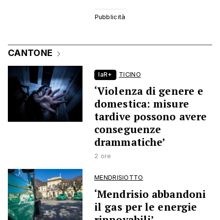
CANTONE
laR+
TICINO
‘Violenza di genere e
domestica: misure
tardive possono avere
conseguenze
drammatiche’
2 ore
MENDRISIOTTO
‘Mendrisio abbandoni
il gas per le energie
rinnovabili’