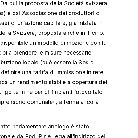
 Da qui la proposta della Società svizzera
es) e dall’Associazione dei produttori di
e) di un’azione capillare, già iniziata in
della Svizzera, proposta anche in Ticino.
disponibile un modello di mozione con la
cipi a prendere le misure necessarie
ribuzione locale (può essere la Ses o
er definire una tariffa di immissione in rete
isca un rendimento stabile a copertura dei
ungo termine per gli impianti fotovoltaici
comprensorio comunale», afferma ancora
n
atto parlamentare analogo
è stato
tonale da Ppd, Plr e Lega all’indirizzo del