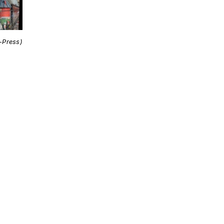
i-Press)