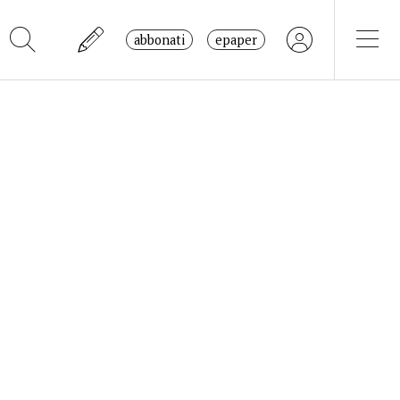
abbonati
epaper