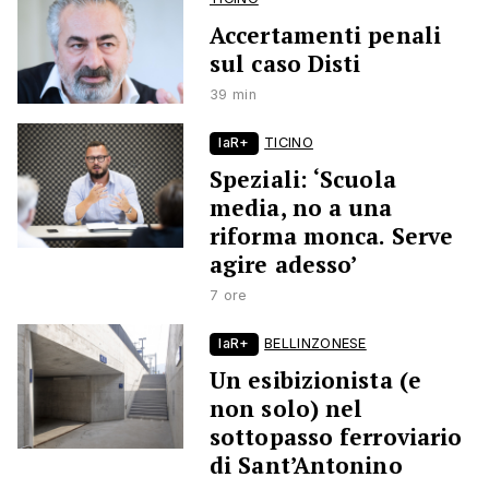
Accertamenti penali
sul caso Disti
39 min
laR+
TICINO
Speziali: ‘Scuola
media, no a una
riforma monca. Serve
agire adesso’
7 ore
laR+
BELLINZONESE
Un esibizionista (e
non solo) nel
sottopasso ferroviario
di Sant’Antonino