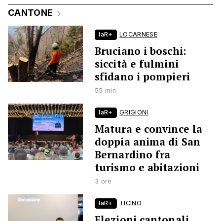
CANTONE
laR+
LOCARNESE
Bruciano i boschi:
siccità e fulmini
sfidano i pompieri
55 min
laR+
GRIGIONI
Matura e convince la
doppia anima di San
Bernardino fra
turismo e abitazioni
3 ore
laR+
TICINO
Elezioni cantonali,