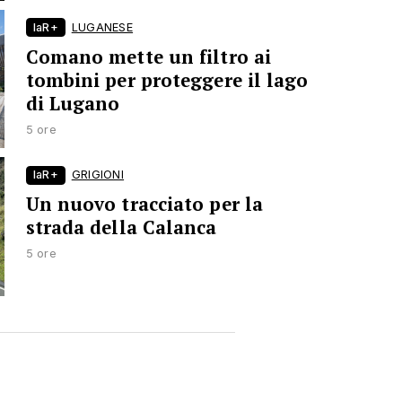
laR+
LUGANESE
Comano mette un filtro ai
tombini per proteggere il lago
di Lugano
5 ore
laR+
GRIGIONI
Un nuovo tracciato per la
strada della Calanca
5 ore