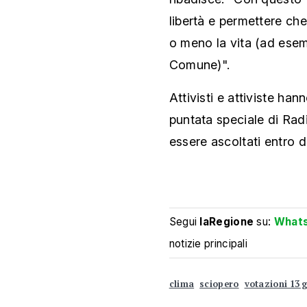
libertà e permettere ch
o meno la vita (ad esem
Comune)".
Attivisti e attiviste ha
puntata speciale di Radi
essere ascoltati entro d
Segui
laRegione
su:
What
notizie principali
clima
sciopero
votazioni 13 