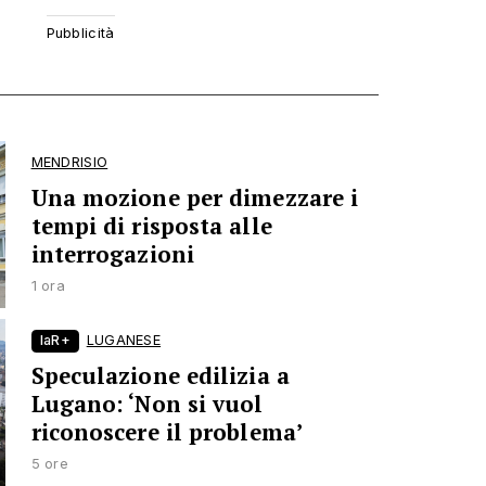
MENDRISIO
Una mozione per dimezzare i
tempi di risposta alle
interrogazioni
1 ora
laR+
LUGANESE
Speculazione edilizia a
Lugano: ‘Non si vuol
riconoscere il problema’
5 ore