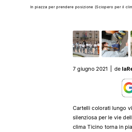
In piazza per prendere posizione (Sciopero per il cli
7 giugno 2021
|
de
laR
Cartelli colorati lungo 
silenziosa per le vie del
clima Ticino torna in p