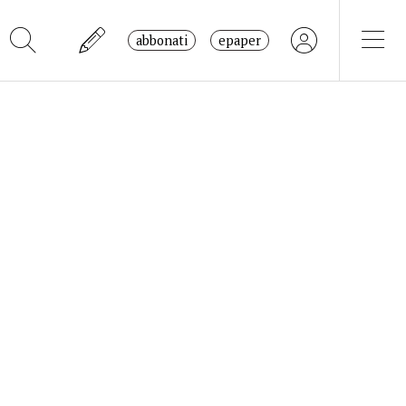
abbonati
epaper