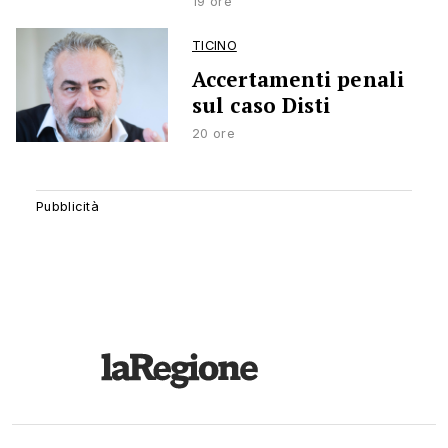
19 ore
TICINO
Accertamenti penali
sul caso Disti
20 ore