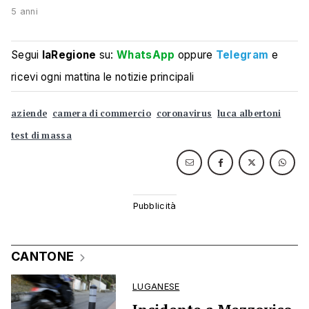
5 anni
Segui
laRegione
su:
WhatsApp
oppure
Telegram
e
ricevi ogni mattina le notizie principali
aziende
camera di commercio
coronavirus
luca albertoni
test di massa
CANTONE
LUGANESE