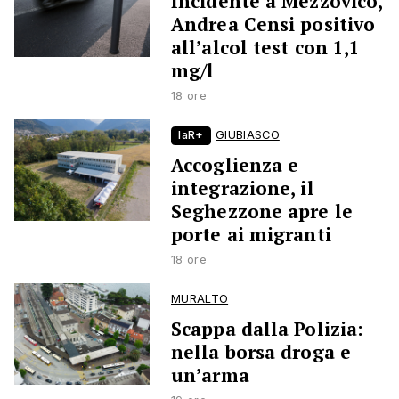
Incidente a Mezzovico,
Andrea Censi positivo
all’alcol test con 1,1
mg/l
18 ore
laR+
GIUBIASCO
Accoglienza e
integrazione, il
Seghezzone apre le
porte ai migranti
18 ore
MURALTO
Scappa dalla Polizia:
nella borsa droga e
un’arma