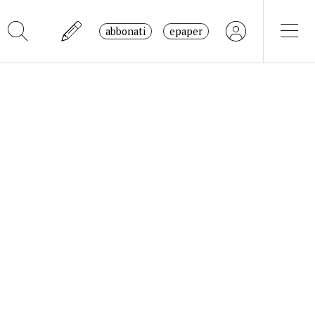
abbonati
epaper