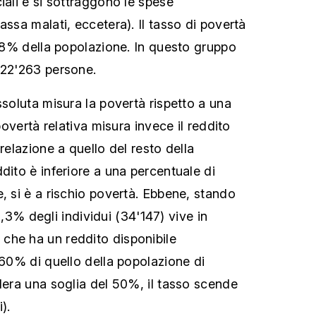
iali e si sottraggono le spese
assa malati, eccetera). Il tasso di povertà
l’8% della popolazione. In questo gruppo
 22'263 persone.
ssoluta misura la povertà rispetto a una
 povertà relativa misura invece il reddito
 relazione a quello del resto della
dito è inferiore a una percentuale di
, si è a rischio povertà. Ebbene, stando
 12,3% degli individui (34'147) vive in
che ha un reddito disponibile
 60% di quello della popolazione di
idera una soglia del 50%, il tasso scende
).