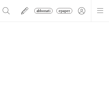
abbonati
epaper