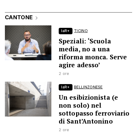
CANTONE
laR+
TICINO
Speziali: ‘Scuola
media, no a una
riforma monca. Serve
agire adesso’
2 ore
laR+
BELLINZONESE
Un esibizionista (e
non solo) nel
sottopasso ferroviario
di Sant’Antonino
2 ore