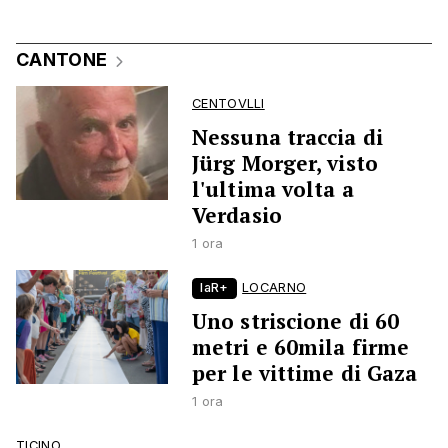
CANTONE
CENTOVLLI
Nessuna traccia di
Jürg Morger, visto
l'ultima volta a
Verdasio
1 ora
laR+
LOCARNO
Uno striscione di 60
metri e 60mila firme
per le vittime di Gaza
1 ora
TICINO