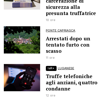
carcerazione di
sicurezza alla
presunta truffatrice
10 ore
PONTE CAPRIASCA
Arrestati dopo un
tentato furto con
scasso
11 ore
laR+
LUGANESE
Truffe telefoniche
agli anziani, quattro
condanne
12 ore