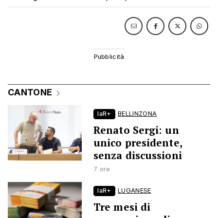
CANTONE
laR+
BELLINZONA
Renato Sergi: un
unico presidente,
senza discussioni
7 ore
laR+
LUGANESE
Tre mesi di