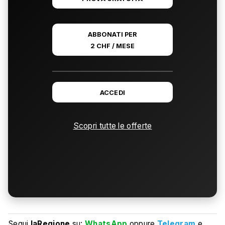
ABBONATI PER
2 CHF / MESE
ACCEDI
Scopri tutte le offerte
Segui
laRegione
su:
WhatsApp
oppure
Telegram
e