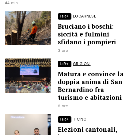
44 min
laR+
LOCARNESE
Bruciano i boschi:
siccità e fulmini
sfidano i pompieri
3 ore
laR+
GRIGIONI
Matura e convince la
doppia anima di San
Bernardino fra
turismo e abitazioni
6 ore
laR+
TICINO
Elezioni cantonali,