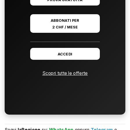
ABBONATI PER
2 CHF / MESE
ACCEDI
Scopri tutte le offerte
Segui
laRegione
su:
WhatsApp
oppure
Telegram
e