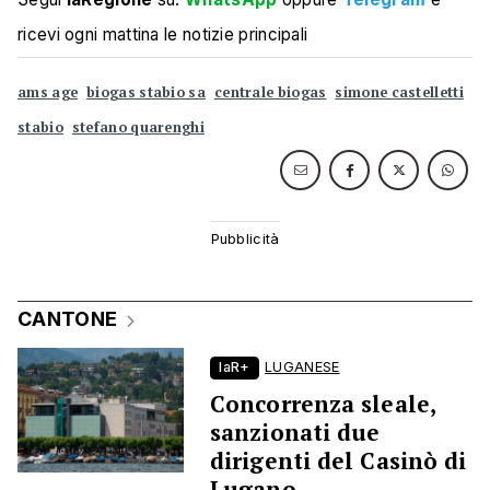
ricevi ogni mattina le notizie principali
ams age
biogas stabio sa
centrale biogas
simone castelletti
stabio
stefano quarenghi
CANTONE
laR+
LUGANESE
Concorrenza sleale,
sanzionati due
dirigenti del Casinò di
Lugano