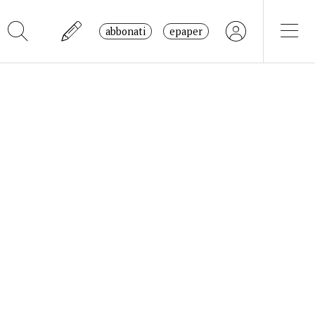
abbonati
epaper