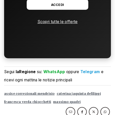
ACCEDI
Scopri tutte le offerte
Segui
laRegione
su:
WhatsApp
oppure
Telegram
e
ricevi ogni mattina le notizie principali
assise correzionali mendrisio
caterina jaquinta defilippi
francesca verda chiocchetti
massimo quadri