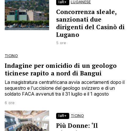
laR+
LUGANESE
Concorrenza sleale,
sanzionati due
dirigenti del Casinò di
Lugano
5 ore
TICINO
Indagine per omicidio di un geologo
ticinese rapito a nord di Bangui
La magistratura centrafricana avvia accertamenti dopo il
sequestro e l'uccisione del geologo svizzero e di un
soldato FACA avvenuti tra il 31 luglio e il 1 agosto
6 ore
laR+
TICINO
Più Donne: ‘Il