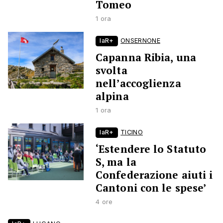
Tomeo
1 ora
laR+
ONSERNONE
Capanna Ribia, una
svolta
nell’accoglienza
alpina
1 ora
laR+
TICINO
‘Estendere lo Statuto
S, ma la
Confederazione aiuti i
Cantoni con le spese’
4 ore