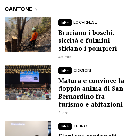
CANTONE
laR+
LOCARNESE
Bruciano i boschi:
siccità e fulmini
sfidano i pompieri
46 min
laR+
GRIGIONI
Matura e convince la
doppia anima di San
Bernardino fra
turismo e abitazioni
3 ore
laR+
TICINO